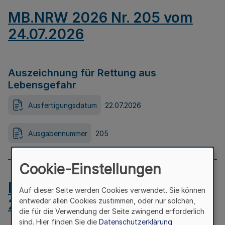
MB.NRW 2026 Nr. 205 vom
24.07.2026
Auszeichnung für Rettung aus
Lebensgefahr
Ausfertigungsdatum
22.07.2026
Ausgabennummer
205
Cookie-Einstellungen
MB.NRW 2026 Nr. 204 vom
Auf dieser Seite werden Cookies verwendet. Sie können
24.07.2026
entweder allen Cookies zustimmen, oder nur solchen,
die für die Verwendung der Seite zwingend erforderlich
sind. Hier finden Sie die
Datenschutzerklärung