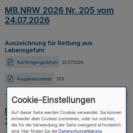
MB.NRW 2026 Nr. 205 vom
24.07.2026
Auszeichnung für Rettung aus
Lebensgefahr
Ausfertigungsdatum
22.07.2026
Ausgabennummer
205
Cookie-Einstellungen
MB.NRW 2026 Nr. 204 vom
Auf dieser Seite werden Cookies verwendet. Sie können
24.07.2026
entweder allen Cookies zustimmen, oder nur solchen,
die für die Verwendung der Seite zwingend erforderlich
sind. Hier finden Sie die
Datenschutzerklärung