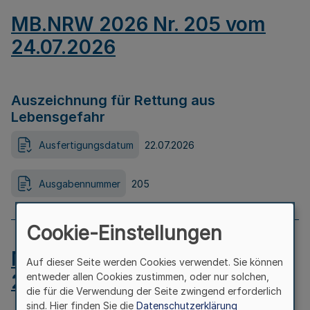
MB.NRW 2026 Nr. 205 vom
24.07.2026
Auszeichnung für Rettung aus
Lebensgefahr
Ausfertigungsdatum
22.07.2026
Ausgabennummer
205
Cookie-Einstellungen
MB.NRW 2026 Nr. 204 vom
Auf dieser Seite werden Cookies verwendet. Sie können
24.07.2026
entweder allen Cookies zustimmen, oder nur solchen,
die für die Verwendung der Seite zwingend erforderlich
sind. Hier finden Sie die
Datenschutzerklärung