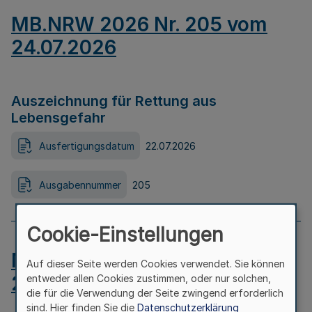
MB.NRW 2026 Nr. 205 vom
24.07.2026
Auszeichnung für Rettung aus
Lebensgefahr
Ausfertigungsdatum
22.07.2026
Ausgabennummer
205
Cookie-Einstellungen
MB.NRW 2026 Nr. 204 vom
Auf dieser Seite werden Cookies verwendet. Sie können
24.07.2026
entweder allen Cookies zustimmen, oder nur solchen,
die für die Verwendung der Seite zwingend erforderlich
sind. Hier finden Sie die
Datenschutzerklärung