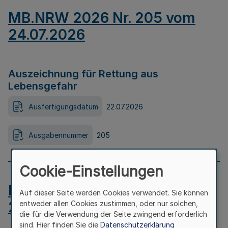
MB.NRW 2026 Nr. 205 vom
24.07.2026
Auszeichnung für Rettung aus
Lebensgefahr
Ausfertigungsdatum
22.07.2026
Ausgabennummer
205
Cookie-Einstellungen
MB.NRW 2026 Nr. 204 vom
Auf dieser Seite werden Cookies verwendet. Sie können
24.07.2026
entweder allen Cookies zustimmen, oder nur solchen,
die für die Verwendung der Seite zwingend erforderlich
sind. Hier finden Sie die
Datenschutzerklärung