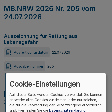
MB.NRW 2026 Nr. 205 vom
24.07.2026
Auszeichnung für Rettung aus
Lebensgefahr
Ausfertigungsdatum
22.07.2026
Ausgabennummer
205
Cookie-Einstellungen
MB.NRW 2026 Nr. 204 vom
Auf dieser Seite werden Cookies verwendet. Sie können
24.07.2026
entweder allen Cookies zustimmen, oder nur solchen,
die für die Verwendung der Seite zwingend erforderlich
sind. Hier finden Sie die
Datenschutzerklärung