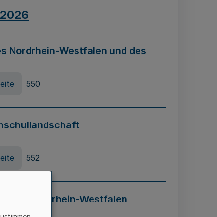
.2026
s Nordrhein-Westfalen und des
eite
550
hschullandschaft
eite
552
ung in Nordrhein-Westfalen
LADG NRW)
zustimmen,