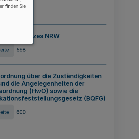
er finden Sie
eite
595
ospiel Gesetzes NRW
eite
598
ordnung über die Zuständigkeiten
und die Angelegenheiten der
sordnung (HwO) sowie die
ikationsfeststellungsgesetz (BQFG)
eite
600