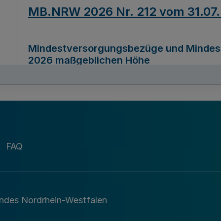
MB.NRW 2026 Nr. 212 vom 31.07
Mindestversorgungsbezüge und Mindesth
2026 maßgeblichen Höhe
Ausfertigungsdatum
22.07.2026
MB.NRW 2026 Nr. 211 vom 31.07
FAQ
Richtlinie zur Durchführung des Förder
Digital (MID)“ zum Teilprogramm MID-Di
andes Nordrhein-Westfalen
Ausfertigungsdatum
29.11.2026
A