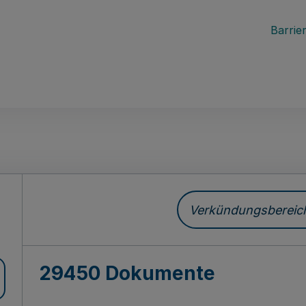
Barrier
ch
Verkündungsbereich 
29450 Dokumente