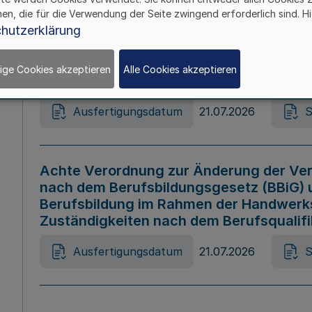
hen, die für die Verwendung der Seite zwingend erforderlich sind. Hi
Ausfertigungsdatum
21.07.2026
S
hutzerklärung
ige Cookies akzeptieren
Alle Cookies akzeptieren
Gesetz zur Änderung des Online-Casin
Ausfertigungsdatum
21.07.2026
S
Achte Verordnung zur Änderung der Ver
nach dem Berufsbildungsgesetz (BBiG) 
Berufsbildung im Rahmen der Handwerk
Zuständigkeiten nach dem Berufsqualif
Ausfertigungsdatum
21.07.2026
S