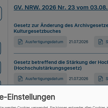
GV. NRW. 2026 Nr. 23 vom 03.08
Gesetz zur Änderung des Archivgesetze
Kulturgesetzbuches
Ausfertigungsdatum
21.07.2026
S
Gesetz betreffend die Stärkung der Hoc
(Hochschulstärkungsgesetz)
Ausfertigungsdatum
21.07.2026
S
e-Einstellungen
Gesetz zur Vermeidung von Diskriminier
(Landesantidiskriminierungsgesetz – 
ite werden Cookies verwendet. Sie können entweder allen Cookies 