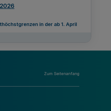
.2026
öchstgrenzen in der ab 1. April
Ausgabennummer
212
.2026
Zum Seitenanfang
programms „Mittelstand Innovativ &
gitale Prozesse
usgabennummer
211