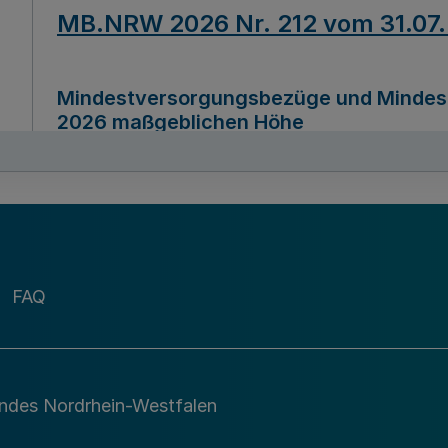
MB.NRW 2026 Nr. 212 vom 31.07
Mindestversorgungsbezüge und Mindesth
2026 maßgeblichen Höhe
Ausfertigungsdatum
22.07.2026
MB.NRW 2026 Nr. 211 vom 31.07
FAQ
Richtlinie zur Durchführung des Förder
Digital (MID)“ zum Teilprogramm MID-Di
andes Nordrhein-Westfalen
Ausfertigungsdatum
29.11.2026
A