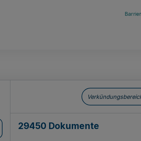
Barrier
ch
Verkündungsbereich 
29450 Dokumente