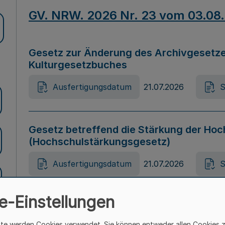
GV. NRW. 2026 Nr. 23 vom 03.08
Gesetz zur Änderung des Archivgesetze
Kulturgesetzbuches
Ausfertigungsdatum
21.07.2026
S
Gesetz betreffend die Stärkung der Hoc
(Hochschulstärkungsgesetz)
Ausfertigungsdatum
21.07.2026
S
e-Einstellungen
Gesetz zur Vermeidung von Diskriminier
(Landesantidiskriminierungsgesetz – 
ite werden Cookies verwendet. Sie können entweder allen Cookies 