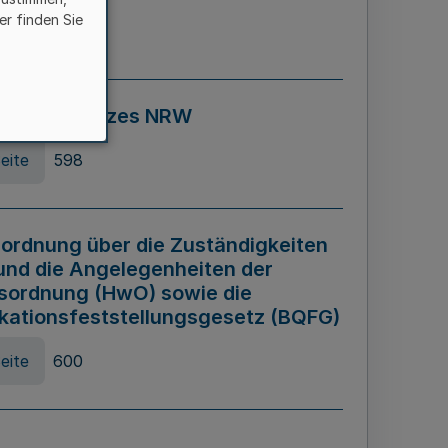
er finden Sie
eite
595
ospiel Gesetzes NRW
eite
598
ordnung über die Zuständigkeiten
und die Angelegenheiten der
sordnung (HwO) sowie die
ikationsfeststellungsgesetz (BQFG)
eite
600