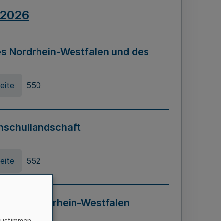
.2026
s Nordrhein-Westfalen und des
eite
550
hschullandschaft
eite
552
ung in Nordrhein-Westfalen
LADG NRW)
zustimmen,