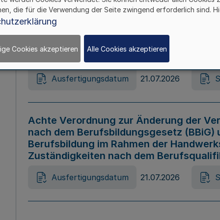
hen, die für die Verwendung der Seite zwingend erforderlich sind. Hi
Ausfertigungsdatum
21.07.2026
S
hutzerklärung
ige Cookies akzeptieren
Alle Cookies akzeptieren
Gesetz zur Änderung des Online-Casin
Ausfertigungsdatum
21.07.2026
S
Achte Verordnung zur Änderung der Ver
nach dem Berufsbildungsgesetz (BBiG) 
Berufsbildung im Rahmen der Handwerk
Zuständigkeiten nach dem Berufsqualif
Ausfertigungsdatum
21.07.2026
S