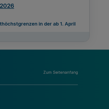
.2026
öchstgrenzen in der ab 1. April
Ausgabennummer
212
.2026
Zum Seitenanfang
programms „Mittelstand Innovativ &
gitale Prozesse
usgabennummer
211