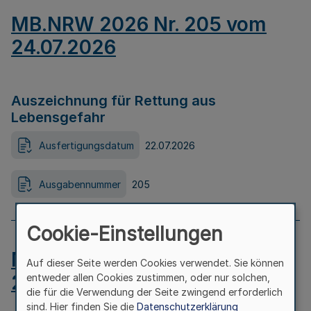
MB.NRW 2026 Nr. 205 vom
24.07.2026
Auszeichnung für Rettung aus
Lebensgefahr
Ausfertigungsdatum
22.07.2026
Ausgabennummer
205
Cookie-Einstellungen
MB.NRW 2026 Nr. 204 vom
Auf dieser Seite werden Cookies verwendet. Sie können
24.07.2026
entweder allen Cookies zustimmen, oder nur solchen,
die für die Verwendung der Seite zwingend erforderlich
sind. Hier finden Sie die
Datenschutzerklärung