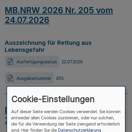
MB.NRW 2026 Nr. 205 vom
24.07.2026
Auszeichnung für Rettung aus
Lebensgefahr
Ausfertigungsdatum
22.07.2026
Ausgabennummer
205
Cookie-Einstellungen
MB.NRW 2026 Nr. 204 vom
Auf dieser Seite werden Cookies verwendet. Sie können
24.07.2026
entweder allen Cookies zustimmen, oder nur solchen,
die für die Verwendung der Seite zwingend erforderlich
sind. Hier finden Sie die
Datenschutzerklärung