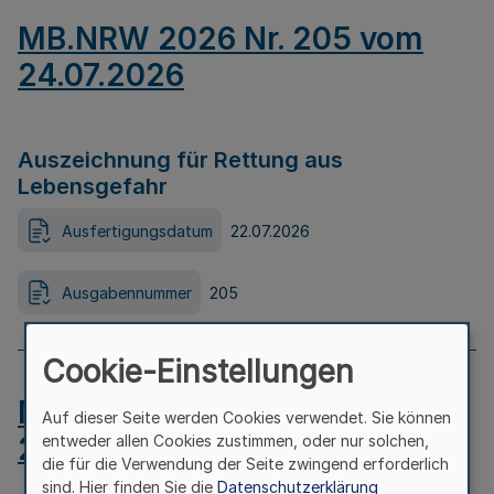
MB.NRW 2026 Nr. 205 vom
24.07.2026
Auszeichnung für Rettung aus
Lebensgefahr
Ausfertigungsdatum
22.07.2026
Ausgabennummer
205
Cookie-Einstellungen
MB.NRW 2026 Nr. 204 vom
Auf dieser Seite werden Cookies verwendet. Sie können
24.07.2026
entweder allen Cookies zustimmen, oder nur solchen,
die für die Verwendung der Seite zwingend erforderlich
sind. Hier finden Sie die
Datenschutzerklärung