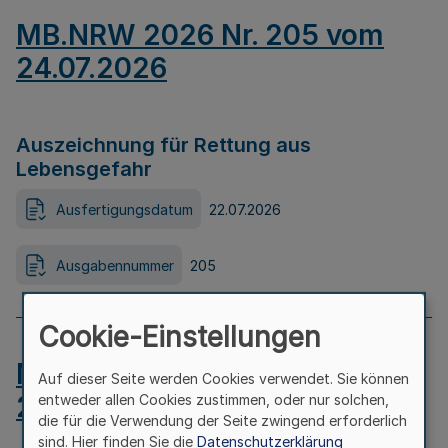
MB.NRW 2026 Nr. 205 vom
24.07.2026
Auszeichnung für Rettung aus
Lebensgefahr
Ausfertigungsdatum
22.07.2026
Ausgabennummer
205
Cookie-Einstellungen
MB.NRW 2026 Nr. 204 vom
Auf dieser Seite werden Cookies verwendet. Sie können
24.07.2026
entweder allen Cookies zustimmen, oder nur solchen,
die für die Verwendung der Seite zwingend erforderlich
sind. Hier finden Sie die
Datenschutzerklärung