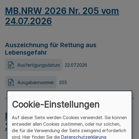
MB.NRW 2026 Nr. 205 vom
24.07.2026
Auszeichnung für Rettung aus
Lebensgefahr
Ausfertigungsdatum
22.07.2026
Ausgabennummer
205
Cookie-Einstellungen
MB.NRW 2026 Nr. 204 vom
Auf dieser Seite werden Cookies verwendet. Sie können
24.07.2026
entweder allen Cookies zustimmen, oder nur solchen,
die für die Verwendung der Seite zwingend erforderlich
sind. Hier finden Sie die
Datenschutzerklärung