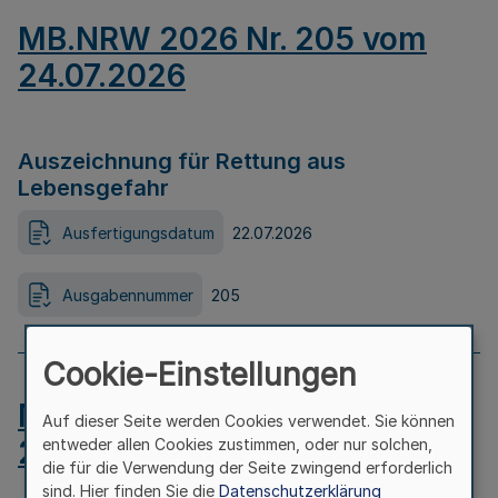
MB.NRW 2026 Nr. 205 vom
24.07.2026
Auszeichnung für Rettung aus
Lebensgefahr
Ausfertigungsdatum
22.07.2026
Ausgabennummer
205
Cookie-Einstellungen
MB.NRW 2026 Nr. 204 vom
Auf dieser Seite werden Cookies verwendet. Sie können
24.07.2026
entweder allen Cookies zustimmen, oder nur solchen,
die für die Verwendung der Seite zwingend erforderlich
sind. Hier finden Sie die
Datenschutzerklärung