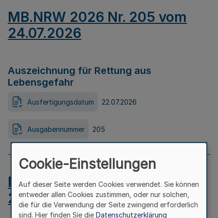
MB.NRW 2026 Nr. 205 vom
24.07.2026
Auszeichnung für Rettung aus
Lebensgefahr
Ausfertigungsdatum
22.07.2026
Ausgabennummer
205
Cookie-Einstellungen
MB.NRW 2026 Nr. 204 vom
Auf dieser Seite werden Cookies verwendet. Sie können
24.07.2026
entweder allen Cookies zustimmen, oder nur solchen,
die für die Verwendung der Seite zwingend erforderlich
sind. Hier finden Sie die
Datenschutzerklärung