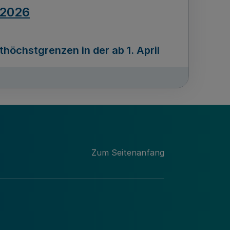
.2026
öchstgrenzen in der ab 1. April
Ausgabennummer
212
.2026
Zum Seitenanfang
programms „Mittelstand Innovativ &
gitale Prozesse
usgabennummer
211