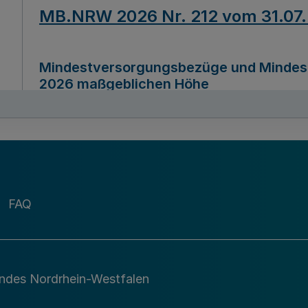
MB.NRW 2026 Nr. 212 vom 31.07
Mindestversorgungsbezüge und Mindesth
2026 maßgeblichen Höhe
Ausfertigungsdatum
22.07.2026
MB.NRW 2026 Nr. 211 vom 31.07
FAQ
Richtlinie zur Durchführung des Förder
Digital (MID)“ zum Teilprogramm MID-Di
andes Nordrhein-Westfalen
Ausfertigungsdatum
29.11.2026
A