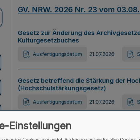
GV. NRW. 2026 Nr. 23 vom 03.08
Gesetz zur Änderung des Archivgesetze
Kulturgesetzbuches
Ausfertigungsdatum
21.07.2026
S
Gesetz betreffend die Stärkung der Hoc
(Hochschulstärkungsgesetz)
Ausfertigungsdatum
21.07.2026
S
e-Einstellungen
Gesetz zur Vermeidung von Diskriminier
(Landesantidiskriminierungsgesetz – 
ite werden Cookies verwendet. Sie können entweder allen Cookies 