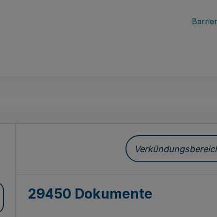
Barrier
ch
Verkündungsbereich 
29450 Dokumente