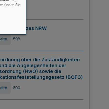
er finden Sie
eite
595
ospiel Gesetzes NRW
eite
598
ordnung über die Zuständigkeiten
und die Angelegenheiten der
sordnung (HwO) sowie die
ikationsfeststellungsgesetz (BQFG)
eite
600