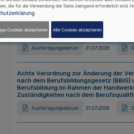
hen, die für die Verwendung der Seite zwingend erforderlich sind. Hi
Ausfertigungsdatum
21.07.2026
S
hutzerklärung
ige Cookies akzeptieren
Alle Cookies akzeptieren
Gesetz zur Änderung des Online-Casin
Ausfertigungsdatum
21.07.2026
S
Achte Verordnung zur Änderung der Ver
nach dem Berufsbildungsgesetz (BBiG) 
Berufsbildung im Rahmen der Handwerk
Zuständigkeiten nach dem Berufsqualif
Ausfertigungsdatum
21.07.2026
S