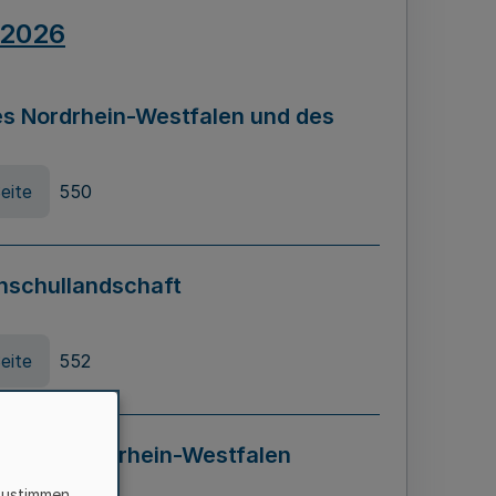
.2026
s Nordrhein-Westfalen und des
eite
550
hschullandschaft
eite
552
ung in Nordrhein-Westfalen
LADG NRW)
zustimmen,