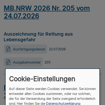
MB.NRW 2026 Nr. 205 vom
24.07.2026
Auszeichnung für Rettung aus
Lebensgefahr
Ausfertigungsdatum
22.07.2026
Ausgabennummer
205
Cookie-Einstellungen
MB.NRW 2026 Nr. 204 vom
Auf dieser Seite werden Cookies verwendet. Sie können
24.07.2026
entweder allen Cookies zustimmen, oder nur solchen,
die für die Verwendung der Seite zwingend erforderlich
sind. Hier finden Sie die
Datenschutzerklärung