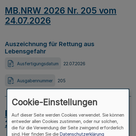
MB.NRW 2026 Nr. 205 vom
24.07.2026
Auszeichnung für Rettung aus
Lebensgefahr
Ausfertigungsdatum
22.07.2026
Ausgabennummer
205
Cookie-Einstellungen
MB.NRW 2026 Nr. 204 vom
Auf dieser Seite werden Cookies verwendet. Sie können
24.07.2026
entweder allen Cookies zustimmen, oder nur solchen,
die für die Verwendung der Seite zwingend erforderlich
sind. Hier finden Sie die
Datenschutzerklärung