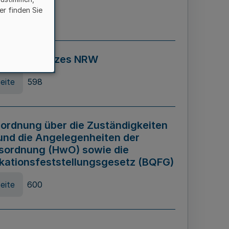
er finden Sie
eite
595
ospiel Gesetzes NRW
eite
598
ordnung über die Zuständigkeiten
und die Angelegenheiten der
sordnung (HwO) sowie die
ikationsfeststellungsgesetz (BQFG)
eite
600