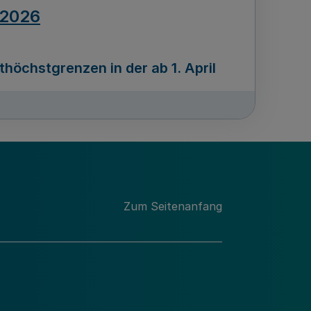
.2026
öchstgrenzen in der ab 1. April
Ausgabennummer
212
.2026
Zum Seitenanfang
programms „Mittelstand Innovativ &
gitale Prozesse
usgabennummer
211