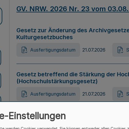
GV. NRW. 2026 Nr. 23 vom 03.08
Gesetz zur Änderung des Archivgesetze
Kulturgesetzbuches
Ausfertigungsdatum
21.07.2026
S
Gesetz betreffend die Stärkung der Hoc
(Hochschulstärkungsgesetz)
Ausfertigungsdatum
21.07.2026
S
e-Einstellungen
Gesetz zur Vermeidung von Diskriminier
(Landesantidiskriminierungsgesetz – 
ite werden Cookies verwendet. Sie können entweder allen Cookies 