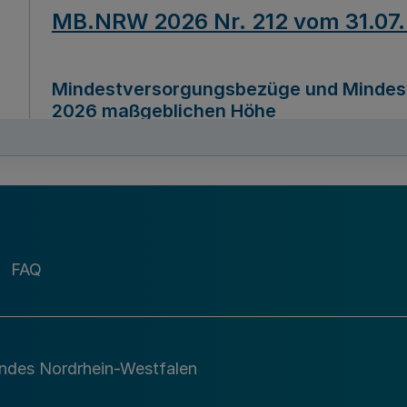
MB.NRW 2026 Nr. 212 vom 31.07
Mindestversorgungsbezüge und Mindesth
2026 maßgeblichen Höhe
Ausfertigungsdatum
22.07.2026
MB.NRW 2026 Nr. 211 vom 31.07
FAQ
Richtlinie zur Durchführung des Förder
Digital (MID)“ zum Teilprogramm MID-Di
andes Nordrhein-Westfalen
Ausfertigungsdatum
29.11.2026
A