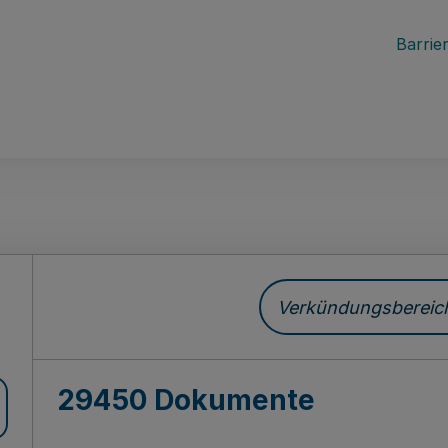
Barrier
ch
Verkündungsbereich 
29450 Dokumente