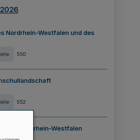
.2026
s Nordrhein-Westfalen und des
eite
550
hschullandschaft
eite
552
ung in Nordrhein-Westfalen
LADG NRW)
zustimmen,