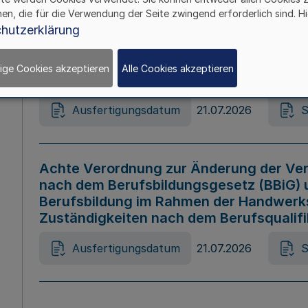
hen, die für die Verwendung der Seite zwingend erforderlich sind. Hi
Ausfertigungsdatum
21.07.2026
S
hutzerklärung
ige Cookies akzeptieren
Alle Cookies akzeptieren
Gesetz zur Änderung des Online-Casin
Ausfertigungsdatum
21.07.2026
S
Achte Verordnung zur Änderung der Ver
nach dem Berufsbildungsgesetz (BBiG) 
Berufsbildung im Rahmen der Handwerk
Zuständigkeiten nach dem Berufsqualif
Ausfertigungsdatum
21.07.2026
S