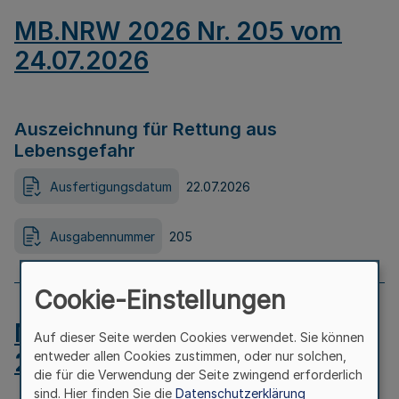
MB.NRW 2026 Nr. 205 vom
24.07.2026
Auszeichnung für Rettung aus
Lebensgefahr
Ausfertigungsdatum
22.07.2026
Ausgabennummer
205
Cookie-Einstellungen
MB.NRW 2026 Nr. 204 vom
Auf dieser Seite werden Cookies verwendet. Sie können
24.07.2026
entweder allen Cookies zustimmen, oder nur solchen,
die für die Verwendung der Seite zwingend erforderlich
sind. Hier finden Sie die
Datenschutzerklärung