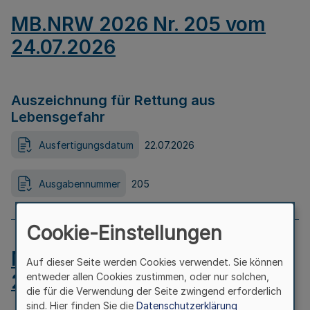
MB.NRW 2026 Nr. 205 vom
24.07.2026
Auszeichnung für Rettung aus
Lebensgefahr
Ausfertigungsdatum
22.07.2026
Ausgabennummer
205
Cookie-Einstellungen
MB.NRW 2026 Nr. 204 vom
Auf dieser Seite werden Cookies verwendet. Sie können
24.07.2026
entweder allen Cookies zustimmen, oder nur solchen,
die für die Verwendung der Seite zwingend erforderlich
sind. Hier finden Sie die
Datenschutzerklärung