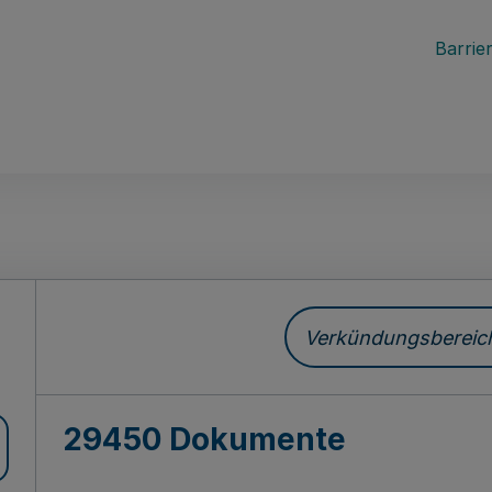
Barrier
ch
Verkündungsbereich 
29450 Dokumente