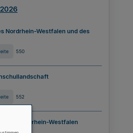
.2026
s Nordrhein-Westfalen und des
eite
550
hschullandschaft
eite
552
ung in Nordrhein-Westfalen
LADG NRW)
zustimmen,