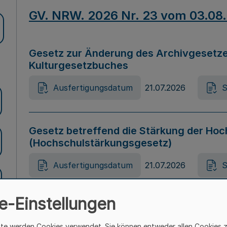
GV. NRW. 2026 Nr. 23 vom 03.08
Gesetz zur Änderung des Archivgesetze
Kulturgesetzbuches
Ausfertigungsdatum
21.07.2026
S
Gesetz betreffend die Stärkung der Hoc
(Hochschulstärkungsgesetz)
Ausfertigungsdatum
21.07.2026
S
e-Einstellungen
Gesetz zur Vermeidung von Diskriminier
(Landesantidiskriminierungsgesetz – 
ite werden Cookies verwendet. Sie können entweder allen Cookies 