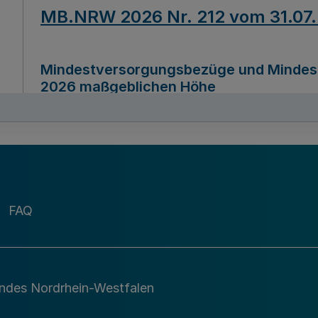
MB.NRW 2026 Nr. 212 vom 31.07
Mindestversorgungsbezüge und Mindesth
2026 maßgeblichen Höhe
Ausfertigungsdatum
22.07.2026
MB.NRW 2026 Nr. 211 vom 31.07
FAQ
Richtlinie zur Durchführung des Förder
Digital (MID)“ zum Teilprogramm MID-Di
andes Nordrhein-Westfalen
Ausfertigungsdatum
29.11.2026
A