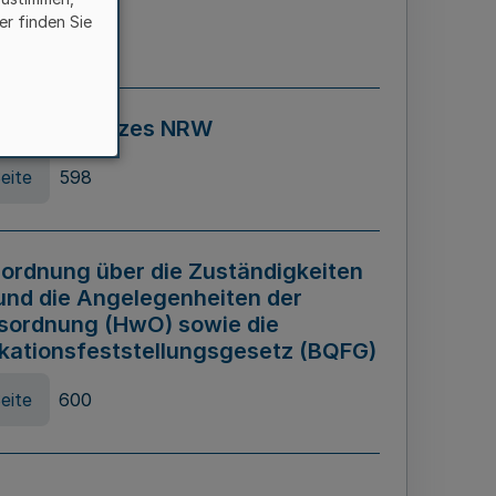
er finden Sie
eite
595
ospiel Gesetzes NRW
eite
598
ordnung über die Zuständigkeiten
und die Angelegenheiten der
sordnung (HwO) sowie die
ikationsfeststellungsgesetz (BQFG)
eite
600