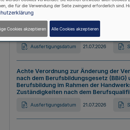
hen, die für die Verwendung der Seite zwingend erforderlich sind. Hi
Ausfertigungsdatum
21.07.2026
S
hutzerklärung
ige Cookies akzeptieren
Alle Cookies akzeptieren
Gesetz zur Änderung des Online-Casin
Ausfertigungsdatum
21.07.2026
S
Achte Verordnung zur Änderung der Ver
nach dem Berufsbildungsgesetz (BBiG) 
Berufsbildung im Rahmen der Handwerk
Zuständigkeiten nach dem Berufsqualif
Ausfertigungsdatum
21.07.2026
S