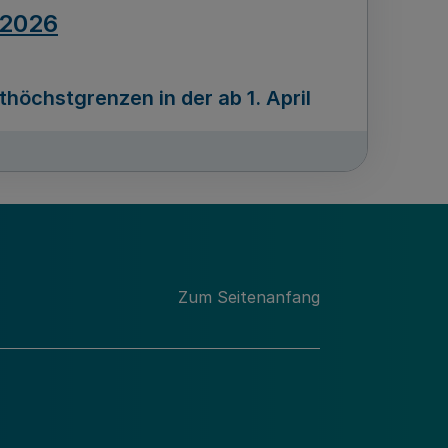
.2026
öchstgrenzen in der ab 1. April
Ausgabennummer
212
.2026
Zum Seitenanfang
programms „Mittelstand Innovativ &
gitale Prozesse
usgabennummer
211