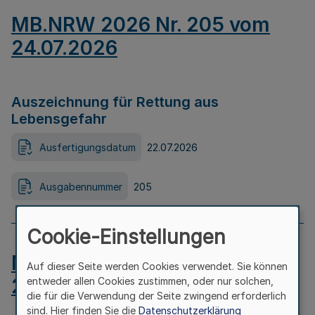
MB.NRW 2026 Nr. 205 vom
24.07.2026
Auszeichnung für Rettung aus
Lebensgefahr
Ausfertigungsdatum
22.07.2026
Ausgabennummer
205
Cookie-Einstellungen
MB.NRW 2026 Nr. 204 vom
Auf dieser Seite werden Cookies verwendet. Sie können
24.07.2026
entweder allen Cookies zustimmen, oder nur solchen,
die für die Verwendung der Seite zwingend erforderlich
sind. Hier finden Sie die
Datenschutzerklärung