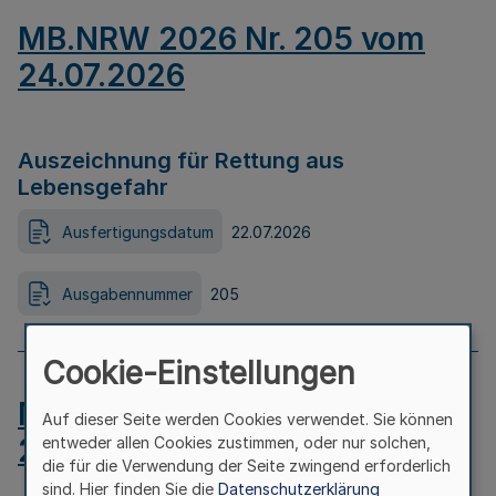
MB.NRW 2026 Nr. 205 vom
24.07.2026
Auszeichnung für Rettung aus
Lebensgefahr
Ausfertigungsdatum
22.07.2026
Ausgabennummer
205
Cookie-Einstellungen
MB.NRW 2026 Nr. 204 vom
Auf dieser Seite werden Cookies verwendet. Sie können
24.07.2026
entweder allen Cookies zustimmen, oder nur solchen,
die für die Verwendung der Seite zwingend erforderlich
sind. Hier finden Sie die
Datenschutzerklärung