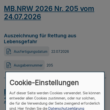
MB.NRW 2026 Nr. 205 vom
24.07.2026
Auszeichnung für Rettung aus
Lebensgefahr
Ausfertigungsdatum
22.07.2026
Ausgabennummer
205
Cookie-Einstellungen
MB.NRW 2026 Nr. 204 vom
Auf dieser Seite werden Cookies verwendet. Sie können
24.07.2026
entweder allen Cookies zustimmen, oder nur solchen,
die für die Verwendung der Seite zwingend erforderlich
sind. Hier finden Sie die
Datenschutzerklärung