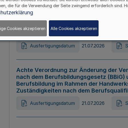
hen, die für die Verwendung der Seite zwingend erforderlich sind. Hi
Ausfertigungsdatum
21.07.2026
S
hutzerklärung
ige Cookies akzeptieren
Alle Cookies akzeptieren
Gesetz zur Änderung des Online-Casin
Ausfertigungsdatum
21.07.2026
S
Achte Verordnung zur Änderung der Ver
nach dem Berufsbildungsgesetz (BBiG) 
Berufsbildung im Rahmen der Handwerk
Zuständigkeiten nach dem Berufsqualif
Ausfertigungsdatum
21.07.2026
S