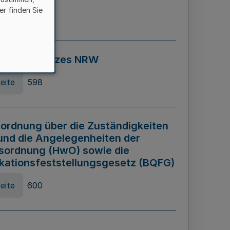
er finden Sie
eite
595
ospiel Gesetzes NRW
eite
598
ordnung über die Zuständigkeiten
und die Angelegenheiten der
sordnung (HwO) sowie die
ikationsfeststellungsgesetz (BQFG)
eite
600