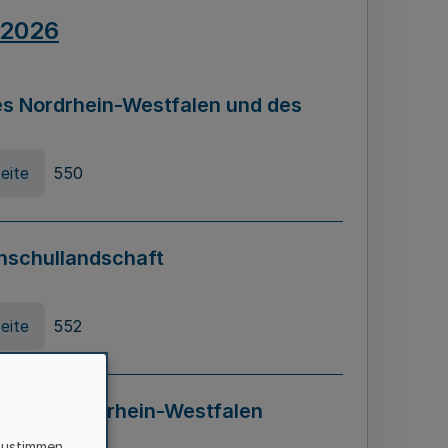
.2026
s Nordrhein-Westfalen und des
eite
550
hschullandschaft
eite
552
ung in Nordrhein-Westfalen
LADG NRW)
zustimmen,