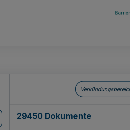
Barrier
ch
Verkündungsbereich 
29450 Dokumente