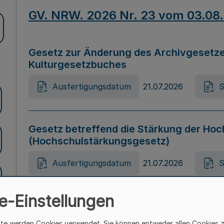
GV. NRW. 2026 Nr. 23 vom 03.08
Gesetz zur Änderung des Archivgesetze
Kulturgesetzbuches
Ausfertigungsdatum
21.07.2026
S
Gesetz betreffend die Stärkung der Hoc
(Hochschulstärkungsgesetz)
Ausfertigungsdatum
21.07.2026
S
e-Einstellungen
Gesetz zur Vermeidung von Diskriminier
(Landesantidiskriminierungsgesetz – 
ite werden Cookies verwendet. Sie können entweder allen Cookies 