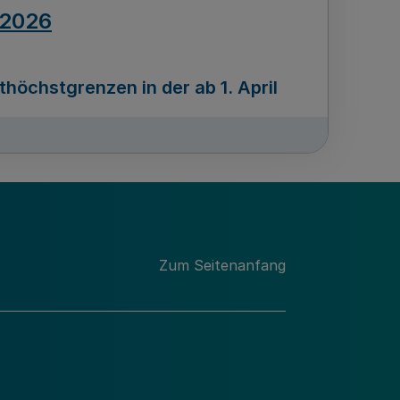
.2026
öchstgrenzen in der ab 1. April
Ausgabennummer
212
.2026
Zum Seitenanfang
programms „Mittelstand Innovativ &
gitale Prozesse
usgabennummer
211