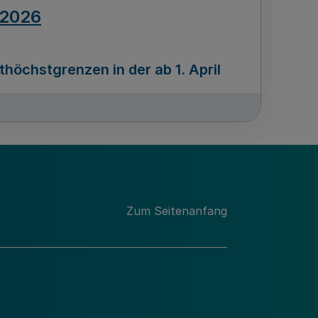
.2026
öchstgrenzen in der ab 1. April
Ausgabennummer
212
.2026
Zum Seitenanfang
programms „Mittelstand Innovativ &
gitale Prozesse
usgabennummer
211