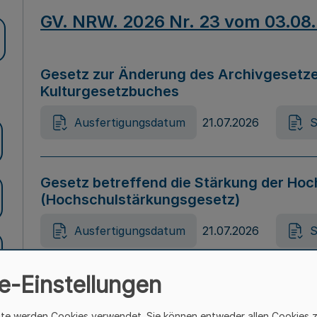
GV. NRW. 2026 Nr. 23 vom 03.08
Gesetz zur Änderung des Archivgesetze
Kulturgesetzbuches
Ausfertigungsdatum
21.07.2026
S
Gesetz betreffend die Stärkung der Hoc
(Hochschulstärkungsgesetz)
Ausfertigungsdatum
21.07.2026
S
e-Einstellungen
Gesetz zur Vermeidung von Diskriminier
(Landesantidiskriminierungsgesetz – 
ite werden Cookies verwendet. Sie können entweder allen Cookies 