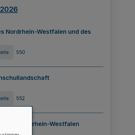
.2026
s Nordrhein-Westfalen und des
eite
550
hschullandschaft
eite
552
ung in Nordrhein-Westfalen
LADG NRW)
zustimmen,