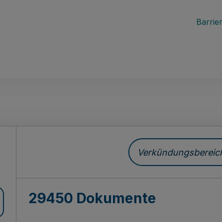
Barrier
ch
Verkündungsbereich 
29450 Dokumente