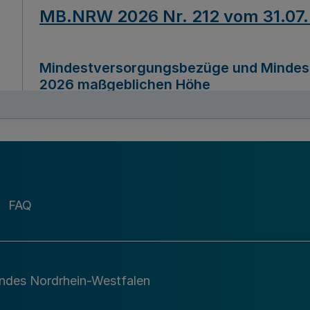
MB.NRW 2026 Nr. 212 vom 31.07
Mindestversorgungsbezüge und Mindesth
2026 maßgeblichen Höhe
Ausfertigungsdatum
22.07.2026
MB.NRW 2026 Nr. 211 vom 31.07
FAQ
Richtlinie zur Durchführung des Förder
Digital (MID)“ zum Teilprogramm MID-Di
andes Nordrhein-Westfalen
Ausfertigungsdatum
29.11.2026
A