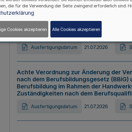
hen, die für die Verwendung der Seite zwingend erforderlich sind. Hi
Ausfertigungsdatum
21.07.2026
S
hutzerklärung
ige Cookies akzeptieren
Alle Cookies akzeptieren
Gesetz zur Änderung des Online-Casin
Ausfertigungsdatum
21.07.2026
S
Achte Verordnung zur Änderung der Ver
nach dem Berufsbildungsgesetz (BBiG) 
Berufsbildung im Rahmen der Handwerk
Zuständigkeiten nach dem Berufsqualif
Ausfertigungsdatum
21.07.2026
S