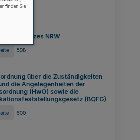
er finden Sie
eite
595
ospiel Gesetzes NRW
eite
598
ordnung über die Zuständigkeiten
und die Angelegenheiten der
sordnung (HwO) sowie die
ikationsfeststellungsgesetz (BQFG)
eite
600