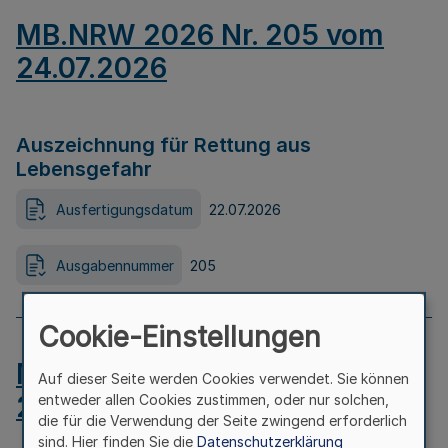
MB.NRW 2026 Nr. 205 vom
24.07.2026
Auszeichnung für Rettung aus
Lebensgefahr
Ausfertigungsdatum
22.07.2026
Ausgabennummer
205
Cookie-Einstellungen
MB.NRW 2026 Nr. 204 vom
Auf dieser Seite werden Cookies verwendet. Sie können
24.07.2026
entweder allen Cookies zustimmen, oder nur solchen,
die für die Verwendung der Seite zwingend erforderlich
sind. Hier finden Sie die
Datenschutzerklärung