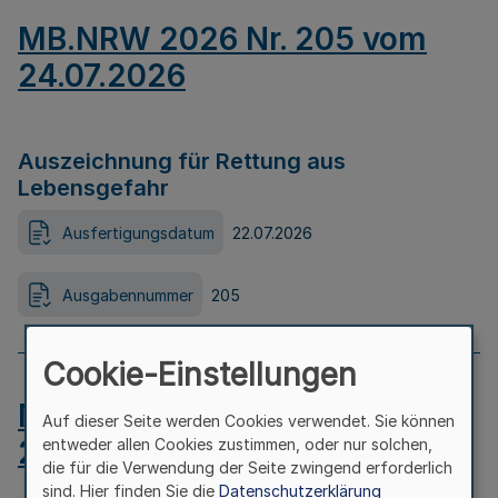
MB.NRW 2026 Nr. 205 vom
24.07.2026
Auszeichnung für Rettung aus
Lebensgefahr
Ausfertigungsdatum
22.07.2026
Ausgabennummer
205
Cookie-Einstellungen
MB.NRW 2026 Nr. 204 vom
Auf dieser Seite werden Cookies verwendet. Sie können
24.07.2026
entweder allen Cookies zustimmen, oder nur solchen,
die für die Verwendung der Seite zwingend erforderlich
sind. Hier finden Sie die
Datenschutzerklärung