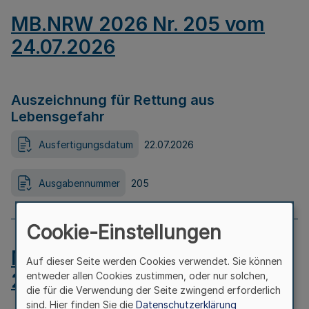
MB.NRW 2026 Nr. 205 vom
24.07.2026
Auszeichnung für Rettung aus
Lebensgefahr
Ausfertigungsdatum
22.07.2026
Ausgabennummer
205
Cookie-Einstellungen
MB.NRW 2026 Nr. 204 vom
Auf dieser Seite werden Cookies verwendet. Sie können
24.07.2026
entweder allen Cookies zustimmen, oder nur solchen,
die für die Verwendung der Seite zwingend erforderlich
sind. Hier finden Sie die
Datenschutzerklärung