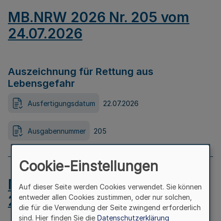
MB.NRW 2026 Nr. 205 vom
24.07.2026
Auszeichnung für Rettung aus
Lebensgefahr
Ausfertigungsdatum
22.07.2026
Ausgabennummer
205
Cookie-Einstellungen
MB.NRW 2026 Nr. 204 vom
Auf dieser Seite werden Cookies verwendet. Sie können
24.07.2026
entweder allen Cookies zustimmen, oder nur solchen,
die für die Verwendung der Seite zwingend erforderlich
sind. Hier finden Sie die
Datenschutzerklärung