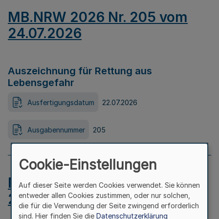
MB.NRW 2026 Nr. 205 vom
24.07.2026
Auszeichnung für Rettung aus
Lebensgefahr
Ausfertigungsdatum
22.07.2026
Ausgabennummer
205
Cookie-Einstellungen
MB.NRW 2026 Nr. 204 vom
Auf dieser Seite werden Cookies verwendet. Sie können
24.07.2026
entweder allen Cookies zustimmen, oder nur solchen,
die für die Verwendung der Seite zwingend erforderlich
sind. Hier finden Sie die
Datenschutzerklärung