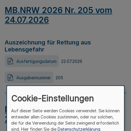
MB.NRW 2026 Nr. 205 vom
24.07.2026
Auszeichnung für Rettung aus
Lebensgefahr
Ausfertigungsdatum
22.07.2026
Ausgabennummer
205
Cookie-Einstellungen
MB.NRW 2026 Nr. 204 vom
Auf dieser Seite werden Cookies verwendet. Sie können
24.07.2026
entweder allen Cookies zustimmen, oder nur solchen,
die für die Verwendung der Seite zwingend erforderlich
sind. Hier finden Sie die
Datenschutzerklärung