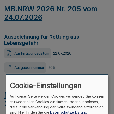
MB.NRW 2026 Nr. 205 vom
24.07.2026
Auszeichnung für Rettung aus
Lebensgefahr
Ausfertigungsdatum
22.07.2026
Ausgabennummer
205
Cookie-Einstellungen
MB.NRW 2026 Nr. 204 vom
Auf dieser Seite werden Cookies verwendet. Sie können
24.07.2026
entweder allen Cookies zustimmen, oder nur solchen,
die für die Verwendung der Seite zwingend erforderlich
sind. Hier finden Sie die
Datenschutzerklärung