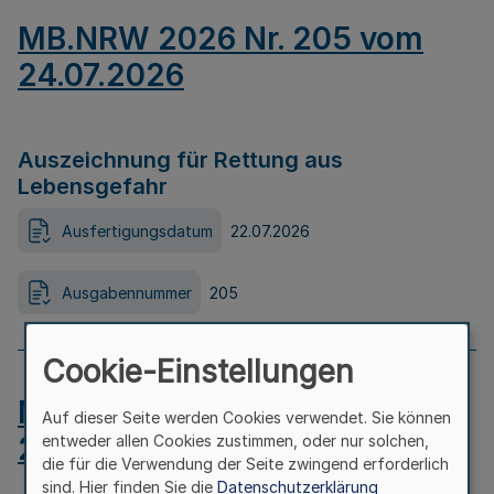
MB.NRW 2026 Nr. 205 vom
24.07.2026
Auszeichnung für Rettung aus
Lebensgefahr
Ausfertigungsdatum
22.07.2026
Ausgabennummer
205
Cookie-Einstellungen
MB.NRW 2026 Nr. 204 vom
Auf dieser Seite werden Cookies verwendet. Sie können
24.07.2026
entweder allen Cookies zustimmen, oder nur solchen,
die für die Verwendung der Seite zwingend erforderlich
sind. Hier finden Sie die
Datenschutzerklärung