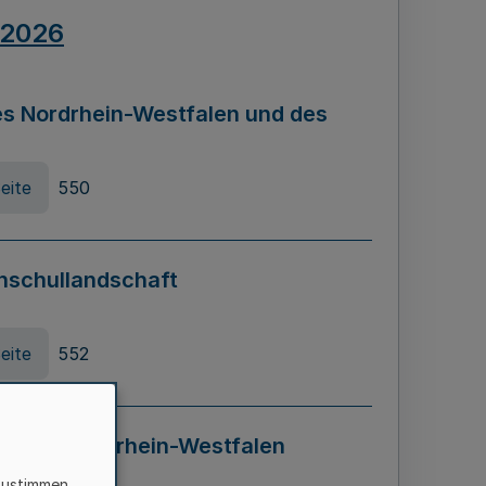
.2026
s Nordrhein-Westfalen und des
eite
550
hschullandschaft
eite
552
ung in Nordrhein-Westfalen
LADG NRW)
zustimmen,