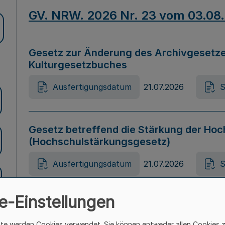
GV. NRW. 2026 Nr. 23 vom 03.08
Gesetz zur Änderung des Archivgesetze
Kulturgesetzbuches
Ausfertigungsdatum
21.07.2026
S
Gesetz betreffend die Stärkung der Hoc
(Hochschulstärkungsgesetz)
Ausfertigungsdatum
21.07.2026
S
e-Einstellungen
Gesetz zur Vermeidung von Diskriminier
(Landesantidiskriminierungsgesetz – 
ite werden Cookies verwendet. Sie können entweder allen Cookies 