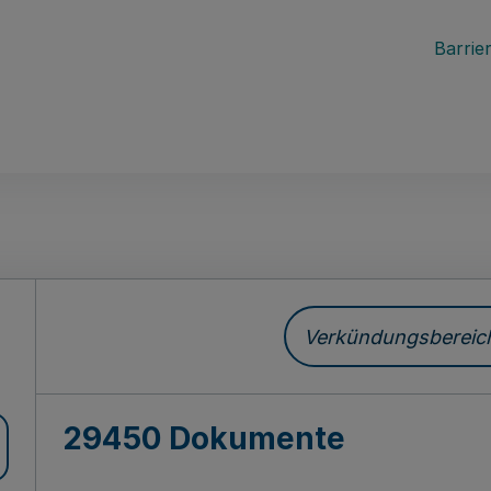
Barrier
ch
Verkündungsbereich 
29450 Dokumente