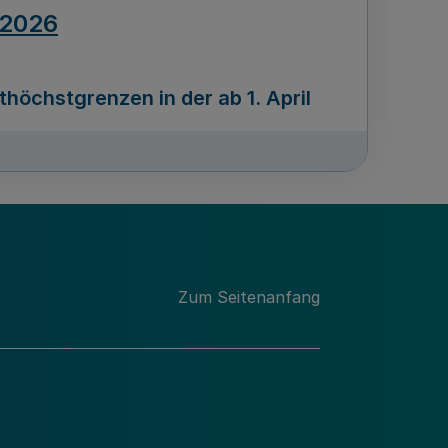
.2026
öchstgrenzen in der ab 1. April
Ausgabennummer
212
.2026
Zum Seitenanfang
programms „Mittelstand Innovativ &
gitale Prozesse
usgabennummer
211