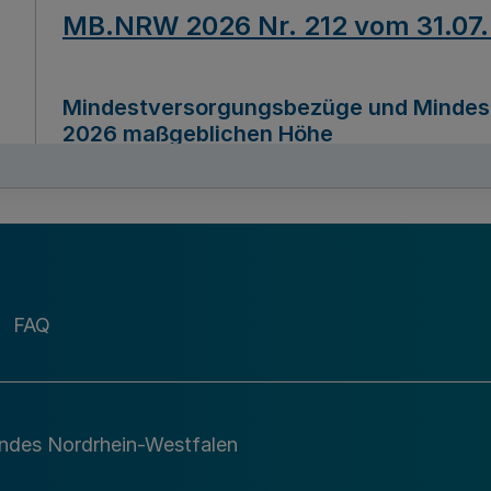
MB.NRW 2026 Nr. 212 vom 31.07
Mindestversorgungsbezüge und Mindesth
2026 maßgeblichen Höhe
Ausfertigungsdatum
22.07.2026
MB.NRW 2026 Nr. 211 vom 31.07
FAQ
Richtlinie zur Durchführung des Förder
Digital (MID)“ zum Teilprogramm MID-Di
andes Nordrhein-Westfalen
Ausfertigungsdatum
29.11.2026
A