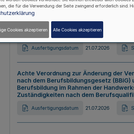
hen, die für die Verwendung der Seite zwingend erforderlich sind. Hi
Ausfertigungsdatum
21.07.2026
S
hutzerklärung
ige Cookies akzeptieren
Alle Cookies akzeptieren
Gesetz zur Änderung des Online-Casin
Ausfertigungsdatum
21.07.2026
S
Achte Verordnung zur Änderung der Ver
nach dem Berufsbildungsgesetz (BBiG) 
Berufsbildung im Rahmen der Handwerk
Zuständigkeiten nach dem Berufsqualif
Ausfertigungsdatum
21.07.2026
S