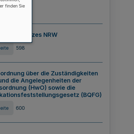
er finden Sie
eite
595
ospiel Gesetzes NRW
eite
598
ordnung über die Zuständigkeiten
und die Angelegenheiten der
sordnung (HwO) sowie die
ikationsfeststellungsgesetz (BQFG)
eite
600