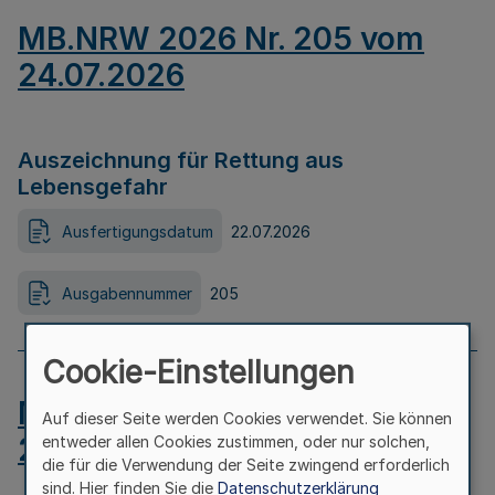
MB.NRW 2026 Nr. 205 vom
24.07.2026
Auszeichnung für Rettung aus
Lebensgefahr
Ausfertigungsdatum
22.07.2026
Ausgabennummer
205
Cookie-Einstellungen
MB.NRW 2026 Nr. 204 vom
Auf dieser Seite werden Cookies verwendet. Sie können
24.07.2026
entweder allen Cookies zustimmen, oder nur solchen,
die für die Verwendung der Seite zwingend erforderlich
sind. Hier finden Sie die
Datenschutzerklärung