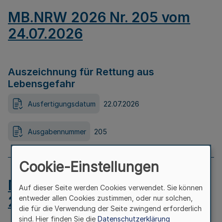
MB.NRW 2026 Nr. 205 vom
24.07.2026
Auszeichnung für Rettung aus
Lebensgefahr
Ausfertigungsdatum
22.07.2026
Ausgabennummer
205
Cookie-Einstellungen
MB.NRW 2026 Nr. 204 vom
Auf dieser Seite werden Cookies verwendet. Sie können
24.07.2026
entweder allen Cookies zustimmen, oder nur solchen,
die für die Verwendung der Seite zwingend erforderlich
sind. Hier finden Sie die
Datenschutzerklärung