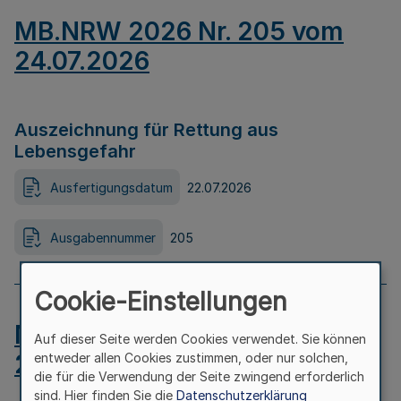
MB.NRW 2026 Nr. 205 vom
24.07.2026
Auszeichnung für Rettung aus
Lebensgefahr
Ausfertigungsdatum
22.07.2026
Ausgabennummer
205
Cookie-Einstellungen
MB.NRW 2026 Nr. 204 vom
Auf dieser Seite werden Cookies verwendet. Sie können
24.07.2026
entweder allen Cookies zustimmen, oder nur solchen,
die für die Verwendung der Seite zwingend erforderlich
sind. Hier finden Sie die
Datenschutzerklärung