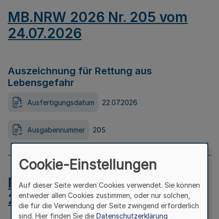
MB.NRW 2026 Nr. 205 vom
24.07.2026
Auszeichnung für Rettung aus
Lebensgefahr
Ausfertigungsdatum
22.07.2026
Ausgabennummer
205
Cookie-Einstellungen
MB.NRW 2026 Nr. 204 vom
Auf dieser Seite werden Cookies verwendet. Sie können
24.07.2026
entweder allen Cookies zustimmen, oder nur solchen,
die für die Verwendung der Seite zwingend erforderlich
sind. Hier finden Sie die
Datenschutzerklärung