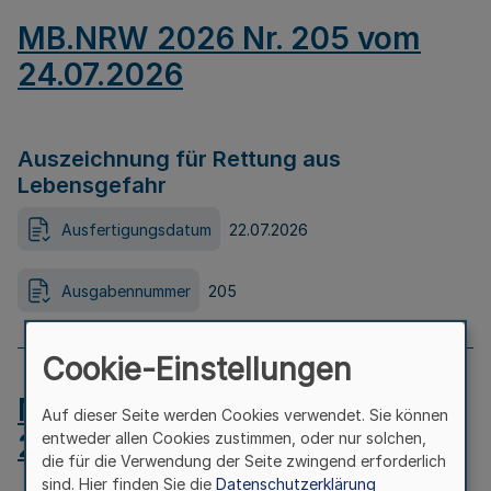
MB.NRW 2026 Nr. 205 vom
24.07.2026
Auszeichnung für Rettung aus
Lebensgefahr
Ausfertigungsdatum
22.07.2026
Ausgabennummer
205
Cookie-Einstellungen
MB.NRW 2026 Nr. 204 vom
Auf dieser Seite werden Cookies verwendet. Sie können
24.07.2026
entweder allen Cookies zustimmen, oder nur solchen,
die für die Verwendung der Seite zwingend erforderlich
sind. Hier finden Sie die
Datenschutzerklärung