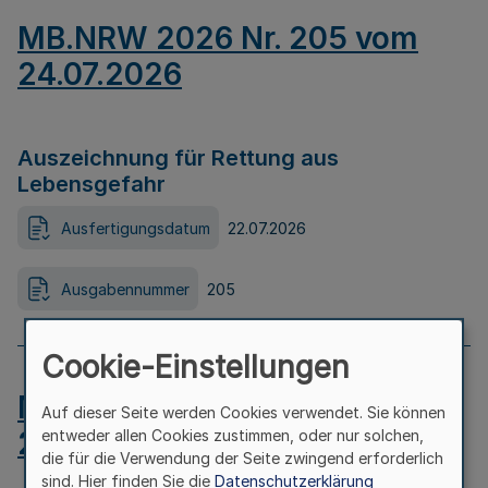
MB.NRW 2026 Nr. 205 vom
24.07.2026
Auszeichnung für Rettung aus
Lebensgefahr
Ausfertigungsdatum
22.07.2026
Ausgabennummer
205
Cookie-Einstellungen
MB.NRW 2026 Nr. 204 vom
Auf dieser Seite werden Cookies verwendet. Sie können
24.07.2026
entweder allen Cookies zustimmen, oder nur solchen,
die für die Verwendung der Seite zwingend erforderlich
sind. Hier finden Sie die
Datenschutzerklärung