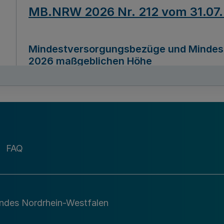
MB.NRW 2026 Nr. 212 vom 31.07
Mindestversorgungsbezüge und Mindesth
2026 maßgeblichen Höhe
Ausfertigungsdatum
22.07.2026
MB.NRW 2026 Nr. 211 vom 31.07
FAQ
Richtlinie zur Durchführung des Förder
Digital (MID)“ zum Teilprogramm MID-Di
andes Nordrhein-Westfalen
Ausfertigungsdatum
29.11.2026
A