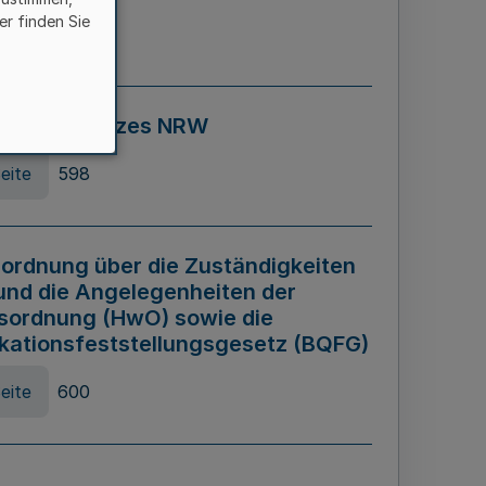
er finden Sie
eite
595
ospiel Gesetzes NRW
eite
598
ordnung über die Zuständigkeiten
und die Angelegenheiten der
sordnung (HwO) sowie die
ikationsfeststellungsgesetz (BQFG)
eite
600