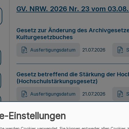
GV. NRW. 2026 Nr. 23 vom 03.08
Gesetz zur Änderung des Archivgesetze
Kulturgesetzbuches
Ausfertigungsdatum
21.07.2026
S
Gesetz betreffend die Stärkung der Hoc
(Hochschulstärkungsgesetz)
Ausfertigungsdatum
21.07.2026
S
e-Einstellungen
Gesetz zur Vermeidung von Diskriminier
(Landesantidiskriminierungsgesetz – 
ite werden Cookies verwendet. Sie können entweder allen Cookies 