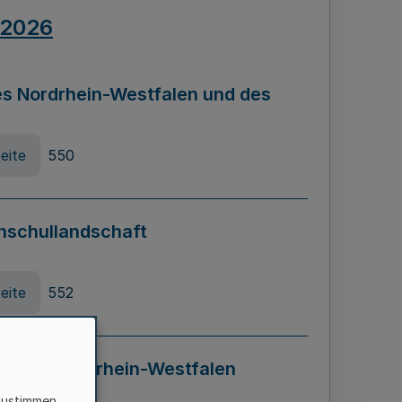
.2026
s Nordrhein-Westfalen und des
eite
550
hschullandschaft
eite
552
ung in Nordrhein-Westfalen
LADG NRW)
zustimmen,