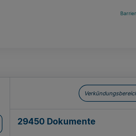
Barrier
ch
Verkündungsbereich 
29450 Dokumente