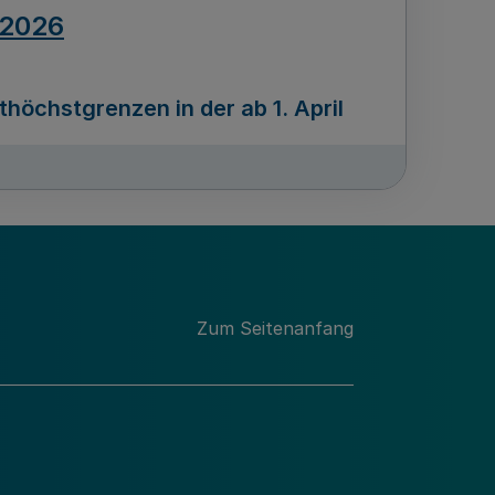
.2026
öchstgrenzen in der ab 1. April
Ausgabennummer
212
.2026
Zum Seitenanfang
programms „Mittelstand Innovativ &
gitale Prozesse
usgabennummer
211