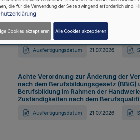
hen, die für die Verwendung der Seite zwingend erforderlich sind. Hi
Ausfertigungsdatum
21.07.2026
S
hutzerklärung
ige Cookies akzeptieren
Alle Cookies akzeptieren
Gesetz zur Änderung des Online-Casin
Ausfertigungsdatum
21.07.2026
S
Achte Verordnung zur Änderung der Ver
nach dem Berufsbildungsgesetz (BBiG) 
Berufsbildung im Rahmen der Handwerk
Zuständigkeiten nach dem Berufsqualif
Ausfertigungsdatum
21.07.2026
S