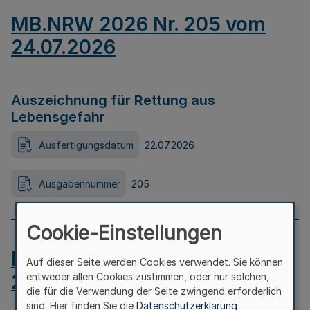
MB.NRW 2026 Nr. 205 vom
24.07.2026
Auszeichnung für Rettung aus
Lebensgefahr
Ausfertigungsdatum
22.07.2026
Ausgabennummer
205
Cookie-Einstellungen
MB.NRW 2026 Nr. 204 vom
Auf dieser Seite werden Cookies verwendet. Sie können
24.07.2026
entweder allen Cookies zustimmen, oder nur solchen,
die für die Verwendung der Seite zwingend erforderlich
sind. Hier finden Sie die
Datenschutzerklärung