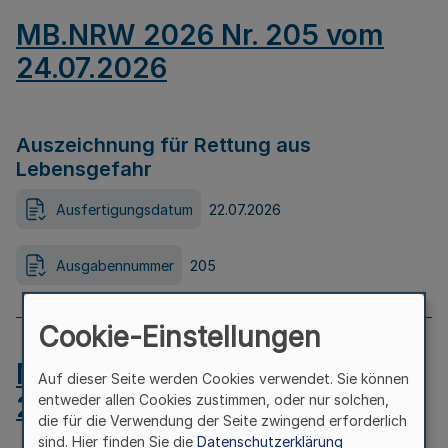
MB.NRW 2026 Nr. 205 vom
24.07.2026
Auszeichnung für Rettung aus
Lebensgefahr
Ausfertigungsdatum
22.07.2026
Ausgabennummer
205
Cookie-Einstellungen
MB.NRW 2026 Nr. 204 vom
Auf dieser Seite werden Cookies verwendet. Sie können
24.07.2026
entweder allen Cookies zustimmen, oder nur solchen,
die für die Verwendung der Seite zwingend erforderlich
sind. Hier finden Sie die
Datenschutzerklärung