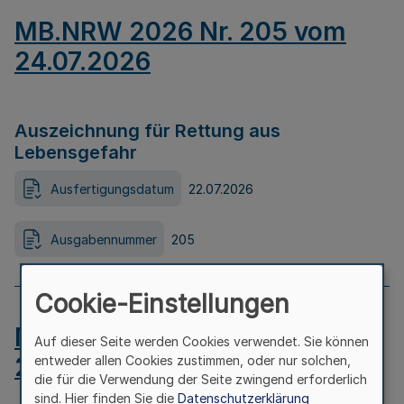
MB.NRW 2026 Nr. 205 vom
24.07.2026
Auszeichnung für Rettung aus
Lebensgefahr
Ausfertigungsdatum
22.07.2026
Ausgabennummer
205
Cookie-Einstellungen
MB.NRW 2026 Nr. 204 vom
Auf dieser Seite werden Cookies verwendet. Sie können
24.07.2026
entweder allen Cookies zustimmen, oder nur solchen,
die für die Verwendung der Seite zwingend erforderlich
sind. Hier finden Sie die
Datenschutzerklärung