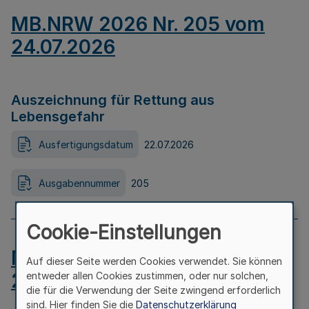
MB.NRW 2026 Nr. 205 vom
24.07.2026
Auszeichnung für Rettung aus
Lebensgefahr
Ausfertigungsdatum
22.07.2026
Ausgabennummer
205
Cookie-Einstellungen
MB.NRW 2026 Nr. 204 vom
Auf dieser Seite werden Cookies verwendet. Sie können
24.07.2026
entweder allen Cookies zustimmen, oder nur solchen,
die für die Verwendung der Seite zwingend erforderlich
sind. Hier finden Sie die
Datenschutzerklärung