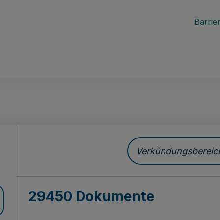
Barrier
ch
Verkündungsbereich 
29450 Dokumente