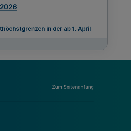
.2026
öchstgrenzen in der ab 1. April
Ausgabennummer
212
.2026
Zum Seitenanfang
programms „Mittelstand Innovativ &
gitale Prozesse
usgabennummer
211