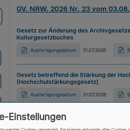
GV. NRW. 2026 Nr. 23 vom 03.08
Gesetz zur Änderung des Archivgesetze
Kulturgesetzbuches
Ausfertigungsdatum
21.07.2026
S
Gesetz betreffend die Stärkung der Hoc
(Hochschulstärkungsgesetz)
Ausfertigungsdatum
21.07.2026
S
e-Einstellungen
Gesetz zur Vermeidung von Diskriminier
(Landesantidiskriminierungsgesetz – 
ite werden Cookies verwendet. Sie können entweder allen Cookies 