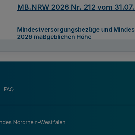
MB.NRW 2026 Nr. 212 vom 31.07
Mindestversorgungsbezüge und Mindesth
2026 maßgeblichen Höhe
Ausfertigungsdatum
22.07.2026
MB.NRW 2026 Nr. 211 vom 31.07
FAQ
Richtlinie zur Durchführung des Förder
Digital (MID)“ zum Teilprogramm MID-Di
andes Nordrhein-Westfalen
Ausfertigungsdatum
29.11.2026
A