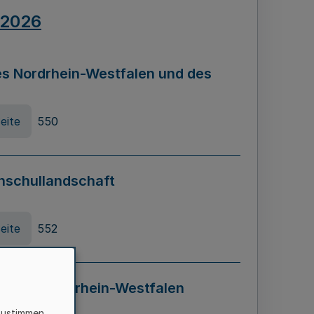
.2026
s Nordrhein-Westfalen und des
eite
550
hschullandschaft
eite
552
ung in Nordrhein-Westfalen
LADG NRW)
zustimmen,