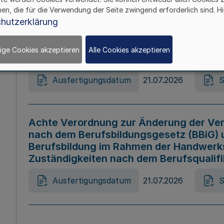
hen, die für die Verwendung der Seite zwingend erforderlich sind. Hi
Ausfertigungsdatum
21.07.2026
S
hutzerklärung
ige Cookies akzeptieren
Alle Cookies akzeptieren
Gesetz zur Änderung des Online-Casin
Ausfertigungsdatum
21.07.2026
S
Achte Verordnung zur Änderung der Ver
nach dem Berufsbildungsgesetz (BBiG) 
Berufsbildung im Rahmen der Handwerk
Zuständigkeiten nach dem Berufsqualif
Ausfertigungsdatum
21.07.2026
S