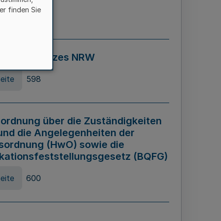
er finden Sie
eite
595
ospiel Gesetzes NRW
eite
598
ordnung über die Zuständigkeiten
und die Angelegenheiten der
sordnung (HwO) sowie die
ikationsfeststellungsgesetz (BQFG)
eite
600