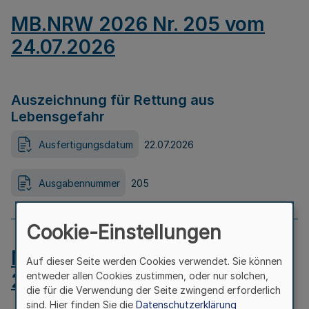
MB.NRW 2026 Nr. 205 vom
24.07.2026
Auszeichnung für Rettung aus
Lebensgefahr
Ausfertigungsdatum
22.07.2026
Ausgabennummer
205
Cookie-Einstellungen
MB.NRW 2026 Nr. 204 vom
Auf dieser Seite werden Cookies verwendet. Sie können
24.07.2026
entweder allen Cookies zustimmen, oder nur solchen,
die für die Verwendung der Seite zwingend erforderlich
sind. Hier finden Sie die
Datenschutzerklärung