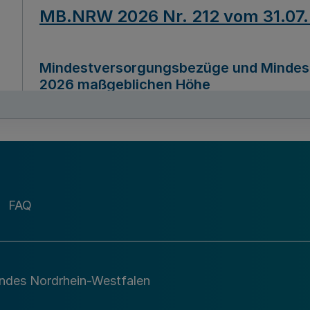
MB.NRW 2026 Nr. 212 vom 31.07
Mindestversorgungsbezüge und Mindesth
2026 maßgeblichen Höhe
Ausfertigungsdatum
22.07.2026
MB.NRW 2026 Nr. 211 vom 31.07
FAQ
Richtlinie zur Durchführung des Förder
Digital (MID)“ zum Teilprogramm MID-Di
andes Nordrhein-Westfalen
Ausfertigungsdatum
29.11.2026
A