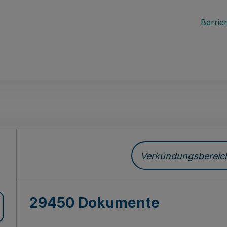
Barrier
ch
Verkündungsbereich 
29450 Dokumente