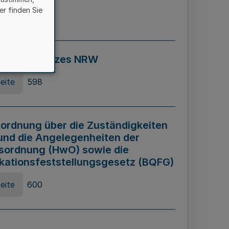
er finden Sie
eite
595
ospiel Gesetzes NRW
eite
598
ordnung über die Zuständigkeiten
und die Angelegenheiten der
sordnung (HwO) sowie die
ikationsfeststellungsgesetz (BQFG)
eite
600