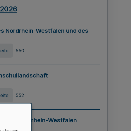
.2026
s Nordrhein-Westfalen und des
eite
550
hschullandschaft
eite
552
ung in Nordrhein-Westfalen
LADG NRW)
zustimmen,