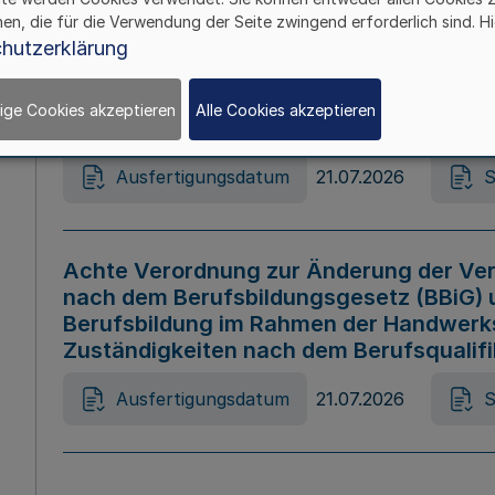
hen, die für die Verwendung der Seite zwingend erforderlich sind. Hi
Ausfertigungsdatum
21.07.2026
S
hutzerklärung
ige Cookies akzeptieren
Alle Cookies akzeptieren
Gesetz zur Änderung des Online-Casin
Ausfertigungsdatum
21.07.2026
S
Achte Verordnung zur Änderung der Ver
nach dem Berufsbildungsgesetz (BBiG) 
Berufsbildung im Rahmen der Handwerk
Zuständigkeiten nach dem Berufsqualif
Ausfertigungsdatum
21.07.2026
S