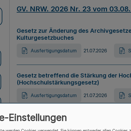
GV. NRW. 2026 Nr. 23 vom 03.08
Gesetz zur Änderung des Archivgesetze
Kulturgesetzbuches
Ausfertigungsdatum
21.07.2026
S
Gesetz betreffend die Stärkung der Hoc
(Hochschulstärkungsgesetz)
Ausfertigungsdatum
21.07.2026
S
e-Einstellungen
Gesetz zur Vermeidung von Diskriminier
(Landesantidiskriminierungsgesetz – 
ite werden Cookies verwendet. Sie können entweder allen Cookies 