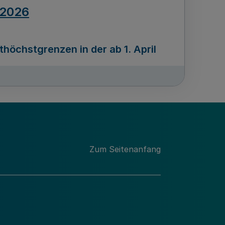
.2026
öchstgrenzen in der ab 1. April
Ausgabennummer
212
.2026
Zum Seitenanfang
programms „Mittelstand Innovativ &
gitale Prozesse
usgabennummer
211